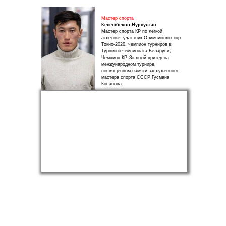
Мастер спорта
Кенешбеков Нурсултан
Мастер спорта КР по легкой
атлетике, участник Олимпийских игр
Токио-2020, чемпион турниров в
Турции и чемпионата Беларуси,
Чемпион КР. Золотой призер на
международном турнире,
посвященном памяти заслуженного
мастера спорта СССР Гусмана
Косанова.