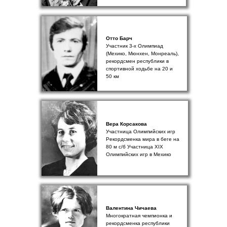
Отто Барч
Участник 3-х Олимпиад
(Мехико, Мюнхен, Монреаль),
рекордсмен республики в
спортивной ходьбе на 20 и
50 км
Вера Корсакова
Участница Олимпийских игр
Рекордсменка мира в беге на
80 м с/б Участница XIX
Олимпийских игр в Мехико
Валентина Чичаева
Многократная чемпионка и
рекордсменка республики