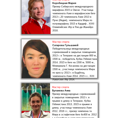
Коробицкая Мария
Призер Сибирского международного
марафона 2015 в Омске. Участница
чемпионата Азии в марафонском беге
2013 г.,20 чемпионата Азии 2013 в
Пуне (Индия), чемпионата Мира по
полумарафону 2015 в Кардиф , XXXI
Олимпийских Игр в Рио-де-Жанейро
2016.
Мастер спорта
Сатарова Гульшаной
Победительница международных
соревнований в закрытых помещениях
2013 г. в Тегеране на дистанции 800 м.,
1500 м., победитель Кубка Узбекистана
2014, 2015 в беге на 1500 м, 5000 м.,
Мемориала Г. Косанова на дистанции
1500 м., участница чемпионата Мира
по кроссу 2013 г. в Быдбгощ,
чемпионата Азии 2014, 2015 г.г., XVII
Азиатских Игр 2014.
Мастер спорта
Буланова Анна
Призер международных соревнований
в закрытых помещениях 2013 г. в
прыжке в длину в Тегеране, Кубка
Узбекистана 2013, 2015 в прыжке в
длину, участница чемпионата Азии
2012, 2016 г.г., призер чемпиона та
Мира в эстафетном беге 4х400 м. 2012