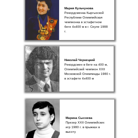
Мария Кульчунова
Рекордсменка Кыргызской
Республики Олимпийская
чемпионка в эстафетном
беге 4х400 м в г. Сеуле 1988
г.
Николай Чернецкий
Рекордсмен в беге на 400 м,
Олимпийский чемпион XXII
Московской Олимпиады 1980 г.
в эстафете 4х400 м
Марина Сысоева
Призер XXII Олимпийских
игр 1980 г. в прыжках в
высоту