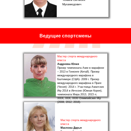
Мухамедович
Ведущие спортсмены
Мастер спорта международного
класса
Андреева Юлия
Призер чемпионата Азии в марафоне
– 2013 в Гонконге (Китай). Призер
международного марафона в
Балтиморе (США)- 2009 г. Призер
международного марафона в Праге
(Чехия)- 2014 г. Участница Азиатских
Игр 2014 в Инчхоне (Южная Корея),
чемпионата Мира 2013, 2015 гг,
ХХIX, ХХХ, XXXI Олимпийских Игр
(2008, 2012, 2016).
Мастер спорта международного
класса
Маслова Дарья