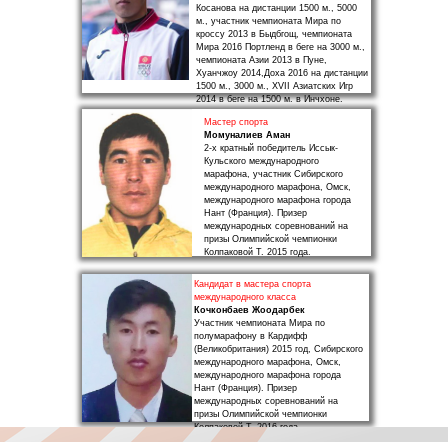
Косанова на дистанции 1500 м., 5000
м., участник чемпионата Мира по
кроссу 2013 в Быдбгощ, чемпионата
Мира 2016 Портленд в беге на 3000 м.,
чемпионата Азии 2013 в Пуне,
Хуанчжоу 2014,Доха 2016 на дистанции
1500 м., 3000 м., XVII Азиатских Игр
2014 в беге на 1500 м. в Инчхоне.
Мастер спорта
Момуналиев Аман
2-х кратный победитель Иссык-
Кульского международного
марафона, участник Сибирского
международного марафона, Омск,
международного марафона города
Нант (Франция). Призер
международных соревнований на
призы Олимпийской чемпионки
Колпаковой Т. 2015 года.
Кандидат в мастера спорта
международного класса
Кочконбаев Жоодарбек
Участник чемпионата Мира по
полумарафону в Кардифф
(Великобритания) 2015 год, Сибирского
международного марафона, Омск,
международного марафона города
Нант (Франция). Призер
международных соревнований на
призы Олимпийской чемпионки
Колпаковой Т. 2016 года