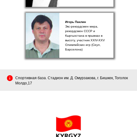
Игорь Паклин
Экс-рекордсмен мира,
рекордсмен СССР и
Кыргызстана в прыжках в
высоту, участник XXIV-XXV
Олимпийских игр (Сеул,
Барселона)
Спортивная база. Стадион им. Д. Омурзакова, г. Бишкек, Тоголок
Молдо,17