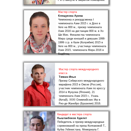
г. в Стамбуле в закрытом помещении.
Мастер спорта
Клещукова Арина
Чемпионка и рекордсменка I
чемпионата Азии 2015 г. в Дохе в
беге на 800 м., призер чемпионата
Азии 2016 на дистанции 800 м. в Хо
Ши Мин. Финалистка чемпионата
Мира среди юношей и девушек 1998-
1999 г.г.р. в Кали (Колумбия) 2015 в
беге на 800 м., участница чемпионата
Азии 2015, чемпионата Мира 2016 в
Быдбгощ.
Мастер спорта международного
класса
Тяпкин Илья
Призер Сибирского международного
марафона 2015 в Омске (Россия),
участник чемпионата Азии по кроссу
2014 в Фукуока (Япония), 21
чемпионата Азии 2015 г., Ухань
(Китай), XXXI Олимпийских Игр в
Рио-де-Жанейро (Бразилия) 2016.
Кандидат в мастера спорта
Кыштакбеков Адилет
Победитель и призер международных
соревнований на призы Колпаковой Т.,
Кубка Узбекистана, Мемориала Г.