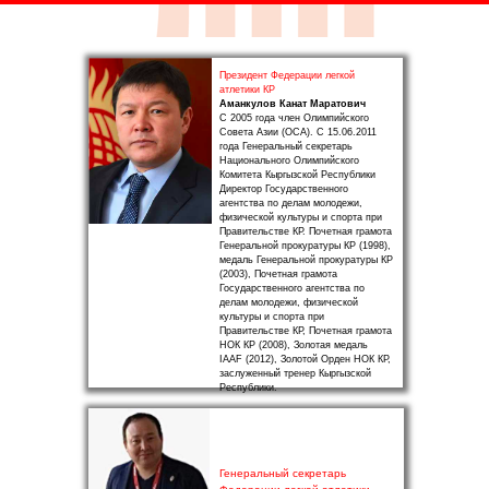
Президент Федерации легкой
атлетики КР
Аманкулов Канат Маратович
С 2005 года член Олимпийского
Совета Азии (ОСА). С 15.06.2011
года Генеральный секретарь
Национального Олимпийского
Комитета Кыргызской Республики
Директор Государственного
агентства по делам молодежи,
физической культуры и спорта при
Правительстве КР. Почетная грамота
Генеральной прокуратуры КР (1998),
медаль Генеральной прокуратуры КР
(2003), Почетная грамота
Государственного агентства по
делам молодежи, физической
культуры и спорта при
Правительстве КР, Почетная грамота
НОК КР (2008), Золотая медаль
IAAF (2012), Золотой Орден НОК КР,
заслуженный тренер Кыргызской
Республики.
Генеральный секретарь