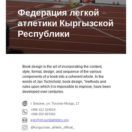
Федерация легкой
атлетики Кыргызской
Республики
Book design is the art of incorporating the content,
style, format, design, and sequence of the various
components of a book into a coherent whole. In the
words of Jan Tschichold, book design, "methods and
rules upon which it is impossible to improve, have been
developed over centuries.
г. Бишкек, ул. Тоголок-Молдо, 17
+996 312 324819
+996 550 897062
kgz@mf.worldathletics.org
@kyrgyzstan_athletic_official_